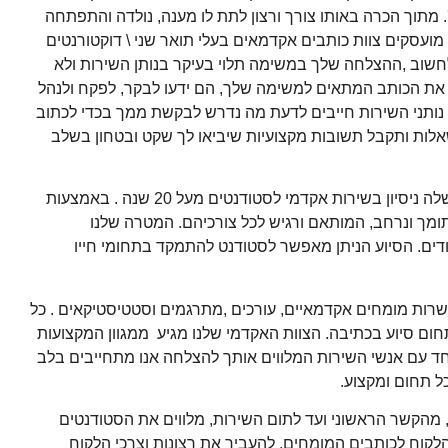
. מתוך הכרה באותו צורך ורצון לתת לו מענה, נולדה והתפתחה
מועסקים צוות כותבים אקדמאים בעלי תואר שני \ דוקטורנטים
חשוב ,ההצלחה שלך במשימה תלוי בעיקר בנותן השירות ולא
ך את הכותב המתאים למשימה שלך, הם ידעו לבקר, לפקח ולנהל
 נותני השירות חייבים לדעת מה נדרש לבקשת ממך בכדי לכתוב
אלות ותקבל תשובות מקצועיות שיביאו לך שקט ובטחון בשלב
כידוע קמפלוס הנה חלק מקבוצת סילבוס גרופ בע"מ שלה ניסיון בשירות אקדמי לסטודנטים מעל 20 שנה . באמצעות
 תומך ונרחב, המותאם ורגיש לכל צורכיהם. המטרה שלנו
ים. הסיוע הניתן מאפשר לסטודנט להתמקד בתחומי חייו
שרות מומחים אקדמאיים, עורכים ,מתרגמים וסטטיסטיקאים . כל
תחום סיוע בכתיבה. הצוות האקדמי שלנו מגיע ממגוון המקצועות
יחד עם אנשי השירות המלווים אותך להצלחה אנו מתחייבים בלב
ל תחום ומקצוע.
ו, מהקשר הראשוני ועד לתום השירות, מלווים את הסטודנטים
הלקוח לכותבים המומחים, להעביר את רצונות וצרכי הלקוח