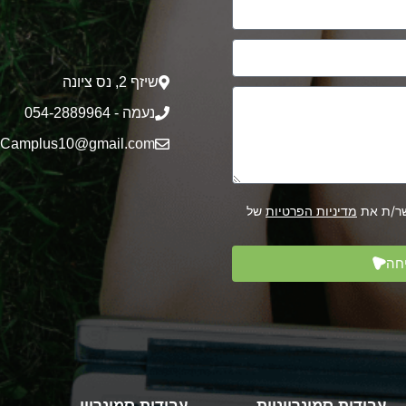
שיזף 2‎, נס ציונה
נעמה - 054-2889964
Camplus10@gmail.com
שר/ת את
מדיניות הפרטיות
של
חה
עבודות סמינריוניות
עבודות סמינריון