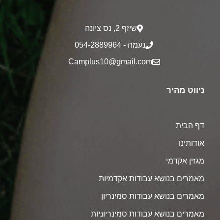
שיזף 2‎, נס ציונה
נעמה - 054-2889964
Camplus10@gmail.com
ניווט מהיר
דף הבית
אודותינו
מגזין אקדמי
מאמרים בנושא עבודות אקדמיות
מאמרים בנושא עבודות סמינריון
מאמרים בנושא עבודות סמינריוניות