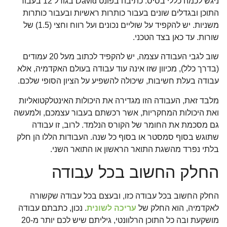
ניגש לכמה כללי בסיס: כתיבה בפונט David בגודל 12 בעבור
התוכן ובגדלים שונים בעבור כותרות ראשיות ובעבור כותרות
משניות. יש להקפיד על שוליים נכונים ועל רווח וחצי (1.5) של
שורות. עד כאן בצד הטכני.
שוב לגבי העבודה עצמה, יש להקפיד לכתוב מעל 20 עמודים
(בדרך כלל), מכיוון שזו אינה עוד עבודה בעולם האקדמיה, אלא
עבודה בעלת חשיבות, שיכולה להשפיע על הציון הסופי שלכם.
מלבד זאת, העבודה הזו מגדירה את היכולות האינטלקטואליות
ואת היכולות המחקריות, אשר רכשתם בעבור עצמכם, ולמעשה
גם מסכמת את החומר של הקורס הנלמד. לרוב, זו עבודה
שתוגש בסוף סמסטר או בסוף כל שנה. העבודות הללו הן חלק
בלתי נפרד מהשגת התואר הראשון או התואר השני.
החלק החשוב בכל עבודה
החלק החשוב בכל עבודה כזו, ובעצם בכל עבודה שקשורה
לאקדמיה, הוא החלק של
עריכה לשונית
. נכון, כתבתם עבודה
מושקעת ובה כל התוכן הרלוונטי, גיליתם שיש לכם יותר מ-20