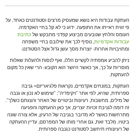
העתקת עבודות היא נושא שמעסיק מרצים וסטודנטים כאחד, על
פי זווית ראייתו את התופעה. ידוע כי לא קל בחיי האקדמיה.
העומס והלחץ שנובעים מביצוע קפדני מתבקש של
כתיבת
עבודות אקדמיות
, נוסיף לכך את שילובם בחיי משפחה
ומחויבויות אחרות- יוצרות מסך עשן גדול אצל הסטודנט.
ניתן להביע אמפתיה לקשיים הללו, ואף לנסות ולהעלות שאלות
מוסריות על כך, אך כאשר היושר הוא הקובע- הרי שאין כל מקום
להעתקות.
העתקות, במונחים אקדמיים, נקראות פלגיאריזם= גניבה
ספרותית, שהיא, לפי אתר "ויקיפדיה": "שימוש לא נכון או גנבה
של מילים, מחשבות, רעיונות וביטויים של האחר והצגתם כשלך".
זה דומה לגניבת זכויות יוצרים, אך כאן ההעתקה והפגיעה
מתרחשות כאשר לא מדובר בגניבה של הרעיון, אלא צורה שונה
ביטויו. מלבד זאת, גם אחרי מותו של המפרסם, עדיין ההעתקה
של רעיונותיו תיחשב לסטודנט כגנבה ספרותית.