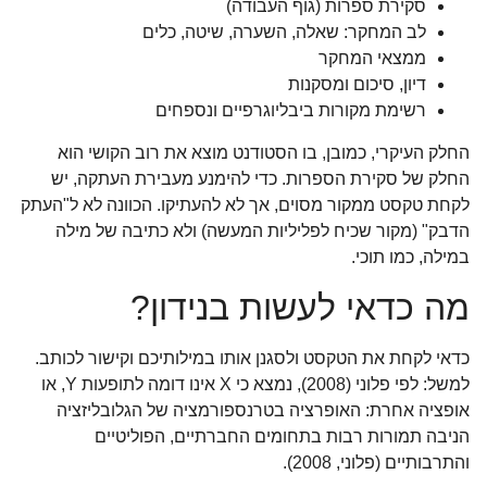
סקירת ספרות (גוף העבודה)
לב המחקר: שאלה, השערה, שיטה, כלים
ממצאי המחקר
דיון, סיכום ומסקנות
רשימת מקורות ביבליוגרפיים ונספחים
החלק העיקרי, כמובן, בו הסטודנט מוצא את רוב הקושי הוא
החלק של סקירת הספרות. כדי להימנע מעבירת העתקה, יש
לקחת טקסט ממקור מסוים, אך לא להעתיקו. הכוונה לא ל"העתק
הדבק" (מקור שכיח לפליליות המעשה) ולא כתיבה של מילה
במילה, כמו תוכי.
מה כדאי לעשות בנידון?
כדאי לקחת את הטקסט ולסגנן אותו במילותיכם וקישור לכותב.
למשל: לפי פלוני (2008), נמצא כי X אינו דומה לתופעות Y, או
אופציה אחרת: האופרציה בטרנספורמציה של הגלובליזציה
הניבה תמורות רבות בתחומים החברתיים, הפוליטיים
והתרבותיים (פלוני, 2008).