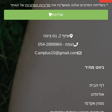
* בשליחת הפרטים את/ה מאשר/ת את
מדיניות הפרטיות
של האתר
שליחה
שיזף 2‎, נס ציונה
נעמה - 054-2889964
Camplus10@gmail.com
ניווט מהיר
דף הבית
אודותינו
מגזין אקדמי