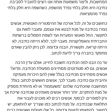
המחשבות, וליצור משמעות אותה אנו רוצים להעביר לסביבה.
כתיבה היא חלק בלתי נפרד מהשפה, כשהשפה היא חלק בלתי
נפרד מהמציאות.
כחושבים על זה, לכל אורכה של ההיסטוריה האנושית, אנשים
נעזרו בכתיבה על מנת לבטא את עצמם, ומעבר לזאת גם
לתקשר, החל מאנשי המערות ועד לשפת הסמלים ברשתות
החברתית והאפליקציות. מעבר לכך, לולא הייתה כתיבה, לא
הייתה קריאה, תקשורת, הבנה וכדומה. לכן ניתן להבין שאדם
מתפקד בחברה צריך לדעת לכתוב.
עד כה הבנו למה הכתיבה חשובה לחיינו, אולם עדין הרבה
אנשים, גם לא סטודנטים מסתייגים מפעולת הכתיבה, מדוע?
אנשים מסתייגים מכתיבה בגלל שאין להם היכרות מעמיקה
וחיובית עם כתיבה. מעבר לכך, אנשים חוששים לכתוב בגלל
המחשבה שהכתיבה שלהם "משעממת" או לא מיוחדת מספיק
על מנת להתקיים, יותר ויותר אנשים מאמינים שכתיבה שייכת אך
ורק לסופרים. לבסוף, אנשים רבים לא מוכנים לעבור את
התלאות שבכתיבה. על מנת לכתוב כמו שצריך יש להתאמן, יש
לחשוב, להתאמץ לטעות וכדומה. כל אלו פעולות שאנשים רבים