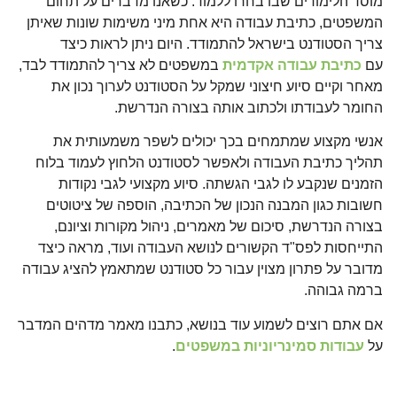
מוסד הלימודים שבו בחרו ללמוד. כשאנו מדברים על תחום
המשפטים, כתיבת עבודה היא אחת מיני משימות שונות שאיתן
צריך הסטודנט בישראל להתמודד. היום ניתן לראות כיצד
עם
כתיבת עבודה אקדמית
במשפטים לא צריך להתמודד לבד,
מאחר וקיים סיוע חיצוני שמקל על הסטודנט לערוך נכון את
החומר לעבודתו ולכתוב אותה בצורה הנדרשת.
אנשי מקצוע שמתמחים בכך יכולים לשפר משמעותית את
תהליך כתיבת העבודה ולאפשר לסטודנט הלחוץ לעמוד בלוח
הזמנים שנקבע לו לגבי הגשתה. סיוע מקצועי לגבי נקודות
חשובות כגון המבנה הנכון של הכתיבה, הוספה של ציטוטים
בצורה הנדרשת, סיכום של מאמרים, ניהול מקורות וציונם,
התייחסות לפס"ד הקשורים לנושא העבודה ועוד, מראה כיצד
מדובר על פתרון מצוין עבור כל סטודנט שמתאמץ להציג עבודה
ברמה גבוהה.
אם אתם רוצים לשמוע עוד בנושא, כתבנו מאמר מדהים המדבר
על
עבודות סמינריוניות במשפטים
.