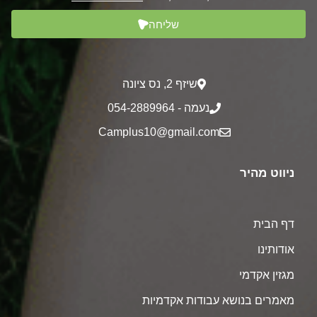
שליחה
שיזף 2‎, נס ציונה
נעמה - 054-2889964
Camplus10@gmail.com
ניווט מהיר
דף הבית
אודותינו
מגזין אקדמי
מאמרים בנושא עבודות אקדמיות