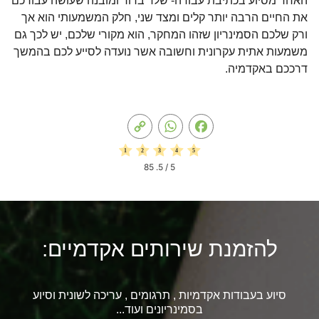
האחד מסיוע בכתיבת עבודה- שלד ברור ומובנה שעושה עבורכם
את החיים הרבה יותר קלים ומצד שני, חלק המשמעותי הוא אך
ורק שלכם הסמינריון שזהו המחקר, הוא מקורי שלכם, יש לכך גם
משמעות אתית עקרונית וחשובה אשר נועדה לסייע לכם בהמשך
דרככם באקדמיה.
Copy
WhatsApp
Facebook
Link
85
/ 5.
5
להזמנת שירותים אקדמיים:
סיוע בעבודות אקדמיות , תרגומים , עריכה לשונית וסיוע
בסמינריונים ועוד...