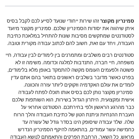
סמינריון מקוצר
זהו שירות ייחודי שנועד לסייע לכם לקבל בסיס
איתן שיהווה את יסודות הסמינריון שלכם. סמינריון מקוצר מיועד
לסטודנטים שמתקשים מסיבות שונות להתחיל במלאכת כתיבת
העבודה, ויחד עם זאת, חשוב להם לכתוב עבודה מקורית וטובה.
סטודנטים רבים משלבים ומתמרנים בין לימודים לבין עבודה, חיי
משפחה, חיי חברה, התנדבות למלגה וכדומה. משימה זו לא
פשוטה ולפעמים העומס מקשה להתמקד באופן מלא בלימודים,
בפרט כאשר מדובר בשלבים ראשונים בתואר בהם אתם עדין
לומדים את עולם האקדמיה וזקוקים ליותר עזרה והכוונה.
סמינריון מקוצר נותן לכם בסיס אותו תוכלו לפתח לעבודה
אישית ומקצועית. היתרון הגדול בשירות, הוא השותפות שלכם
כבר מהרגע הראשון ולפי בחירתכם. הסטודנט אחראי על
העברת ההנחיות וניתנת הטון של כתיבת העבודה והלך הרוח
שלה. שלד עבודה שיסופק הינו בסדר גודל של עשרה עד
כחמישה עשר עמודים, בהתאמה להיקף הסמינריון הנדרש
מראש. כל השאר, הרחבת הפרקים והתאמתם לנושא העבודה