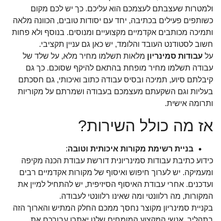
ולמטרות שעצבתם לעצמכם הוא עליכם. כך יש לכם מקום
כשותפים פעילים בכתיבה, יחד עם יסודות טובים, הכוונה מלאה
ותמיכה מכותבים אקדמיים מקצועיים ומנוסים. בנוסף ולא פחות
חשוב לסטודנט העובד והלומד, יש כאן גם עניין תקציבי.
על
עבודות סמינריון
מלאות תשלמו מחיר מלא, על שלד של
עבודה תשלמו מחיר מופחת בהתאם להיקף שסוכם. כך גם
קיבלתם סיוע, תמיכה ובסיס עבודה כתוב ואיכותי, גם חסכתם
בעליות וגם השקעתם מעצמכם בעבודה ושמרתם על מקוריות
ותרומה אישית.
אז מה כולל השירות?
בניית רשימת מקורות איכותית וטובה
:
כידוע כתיבת עבודות סמינריונית דורשת עבודת הכנה מקיפה
ומעמיקה. יש לערוך חיפוש ואיסוף של מקורות אקדמיים רבים
ועדכנים. אחרי עבודת האיסוף הסיזיפית, יש להתחיל למיין את
המקורות, מה רלוונטי ומה שאינו רלוונטי לעבודה.
בקניית סמינריון מקוצר נחסך ממכם החלק המתיש והארוך הזה
בתהליך. אנשי המקצוע המומחים שלנו יאתרו עבורכם את