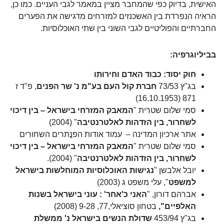
האישית, בדיוק כפי שהמחבר מציין במאמר לגבי העניים. כמו כן,
הראיה הנפרדת בין האשכנזים למזרחים מדגישה את הפערים
החברתיים והפוליטיים לגבי השוני בין שתי האוכלוסיות.
בביליוגרפיה:
חוק יסוד: כבוד האדם וחירותו
בג"ץ 73/53
חברת קול העם בע"מ נ' שר הפנים
, פ"ד ז
871 (16.10.1953)
סמי שלום שטרית "
המאבק המזרחי בישראל – בין דיכוי
לשחרור, בין הזדהות לאלטרנטיבה
" (2004)
אתר ארכיון המדינה – עמוד אודות הפנֳתרים השחורים
סמי שלום שטרית "
המאבק המזרחי בישראל – בין דיכוי
לשחרור, בין הזדהות לאלטרנטיבה
" (2004).
יובל אלבשן "
נגישות האוכלוסיות המוחלשות בישראל
למשפט
", עלי משפט ג (2003)
אברהם דורון, "
האני כ'אחר' : עוני בישראל בשנות
האלפיים",
בטחון סוציאלי,77, 9-28 (2008)
בג"ץ 453/94
שדולת הנשים בישראל נ' ממשלת