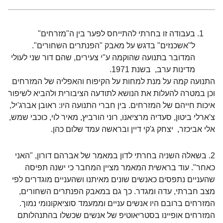
בעבודה זו בחרתי להתייחס לפער בין ה"מזרחים"
ל"אשכנזים" בדגש על מאבק "הפנתרים השחורים".
המדובר בתנועה שהוקמה ע"י צעירים, שהם דור שני לעולי
מדינות ערב, בשנת 1971.
התנועה קמה על מנת למחות על הקיפוח והאפליה של המזרחים
וכן במטרה להעלות את הנושא לתודעה הציבורית ולהביא לשיפור
איכות חייהם של המזרחים. בין חברי התנועה היו: ראובן אברג'יל,
צ'ארלי ביטון, סעדיה מרציאנו, רוני הורביץ, מאיר לוי, כוכבי שמש,
אלי אביכזר, יצחק ג'קי דיין ובראשה עמד שלום כהן.
2. בשאלה השניה בחרתי לדון במאמר של אברהם דורון, "האני
כאחר". עוד בראשית המאמר מציין המחבר כי ישנה תפיסה
שהעניים נתפסים כאנשים שונים מאיתנו ושהעניים מוגדרים לפי
מצב חברתי, עדה ומגדר. כך גם במאבק הפנתרים השחורים,
המזרחים ברובם היו אנשים עניים וממעמד סוציאקונומי נמוך.
המזרחים אופיינו בסטריאוטיפ של אנשים שכשלו בהתנהלותם