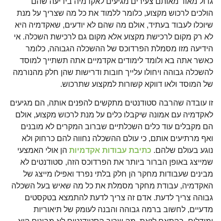
גדול מאוד מאותם צעירים מגיעים לאקדמיה בידיעה שהם
הולכים לרכוש מקצוע, כלומר ללמוד את כל מה שצריך על מנת
שיוכלו לעבוד בעתיד, אולם מה שהם לא יודעים, שאקדמיה היא
לא רק מקום לרכישת מקצוע אלא מקום גם לרכישת השכלה. אי
הידיעה מזו מסמלת הפרדוכס של ההשכלה הגבוהה, כלומר
כאשר אתה בא ולומד לימודים אקדמיים אתה תשתייך למוסד
להשכלה גבוהה ויחולו עלייך חובות ודרישות שהן חלק מהנורמה
של המוסד ולאו דווקא קשורות למקצוע שתרכוש.
זו עובדה שהרבה סטודנטים מתקשים להפנים אותה, הם מגיעים
לאקדמיה עם אמונה שיקבלו כלים על מנת לרכוש מקצוע, אולם
הם מקבלים עוד כלים השכלתיים שברוב המקרים לא מובנים
ואף מרתיעים אותם, כי עולם ההשכלה נחווה להם כרחוק ולא
נוגע בעולם שלהם.
כתיבת עבודות אקדמיות
הן אולי האמצעי
שמייצג באופן הברור ביותר את הפרדוכס הזה, סטודנטים לא
מבינים שעבודות מחקר הן חלק בלתי נפרד ואפילו מייצג של
האקדמיה, עבודת מחקר מסמלת את כל מה שאיש בעל השכלה
גבוהה צריך לדעת. אדם זה צריך לדעת להתמצא בטקסטים
מדעיים, לחשוב ברמה גבוהה והבנה לעומק של תיאוריות