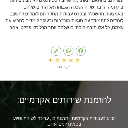
ומודלים. בהתאם לזאת, מה שרוב הסטודנטים לא מבינים הוא
בתרומה הרבה של ההשכלה הגבוהה אל החיים שלהם,
באמצעות ההשכלה ובפרט עבודות מחקר הם לומדים לחשוב,
לומדים להתמודד עם סוגיות מורכבות ובעיקר לומדים להביע את
עצמם, כל אלו תורמים לחיים שלהם יותר מכל כלי פרקטי אחר.
Copy
WhatsApp
Facebook
Link
88
/ 5.
5
להזמנת שירותים אקדמיים:
סיוע בעבודות אקדמיות , תרגומים , עריכה לשונית וסיוע
בסמינריונים ועוד...