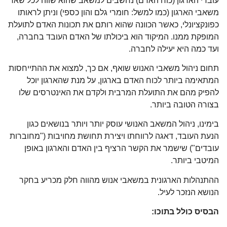
עובדי הארגון (כוח האדם) נחשבים למשאב שהוא שווה לכל שאר
משאבי הארגון (כמו למשל: חומרי גלם והון כספי) וניתן לראותו
כפונקציונלי, כאשר הכוונה שהוא רותם את תכונות האדם לתועלת
המופקת ממנו. המיקוד הוא ביכולתו של האדם העובד בחברה,
ועד כמה היא יעילה לחברה.
תחום ניהול משאבי האנוש שואף, אם כך, למצוא את ההתייחסות
המתאימה ביותר לכוח האדם בארגון, על מנת שהארגון יוכל
להפיק מהם את התועלת המרבית ולקדם את האינטרסים שלו
בצורה הטובה ביותר.
בימינו, ניהול המשאב האנושי עוסק יותר ויותר בנושאים כגון
הנעת העובד, דאגה לרווחתו ויצירת תחושת מחויבות ("מחוברות
עובדים") שישמר את הקשר הרציף בין האדם והארגון באופן
המיטבי ביותר.
ההתנהלות הארגונית במשאבי אנוש מהווה חלק מכריע בחקר
הנושא הנזכר לעיל.
הבסיס כולל בתוכו: