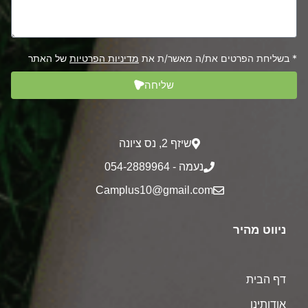
* בשליחת הפרטים את/ה מאשר/ת את
מדיניות הפרטיות
של האתר
שליחה
שיזף 2‎, נס ציונה
נעמה - 054-2889964
Camplus10@gmail.com
ניווט מהיר
דף הבית
אודותינו