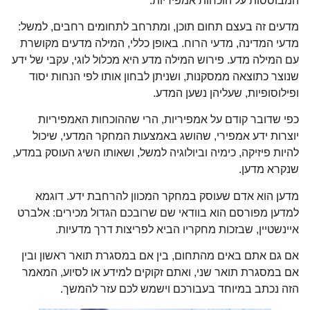
המבוססות על הוכחות אמפיריות.
מדעים זה בעצם תחום תוכן, ומתרחב לתחומים רחבים, למשל:
מדעי המדינה, מדעי הרוח. באופן כללי, המילה מדעים מקושרת
עם המילה מדע. פירוש המילה מדע היא מכלול לוגי, עקבי של ידע
שנוצר כתוצאה ממסקנות, ושניתן לבחון אותו לפי הנחות יסוד
ופילוסופיות, שעליהן נשען המדע.
כפי שדובר קודם על אמפיריות, הרי שההוכחות האמפיריות
יוצרות ידע אמפירי, שהושג באמצעות המחקר המדעי, שיכול
להיות פיזיקה, כימיה וביולוגיה למשל, ושאותו השיג העוסק במדע,
שנקרא מדען.
מדען הוא אדם שעוסק במחקר המכוון להרחבת ידע. דוגמא
למדען מפורסם הוא בוודאי שם שרובכם הגדול מכירים: אלברט
איינשטיין, שבזכות מחקריו הביא לפריצות דרך מדעיות.
אם גם אתם באים מהתחום, בין אם במסגרת תואר ראשון ובין
אם במסגרת תואר שני, ואתם זקוקים למידע או לסיוע, המאמר
הזה נכתב במיוחד בעבורכם וישמש לכם עזר להמשך.