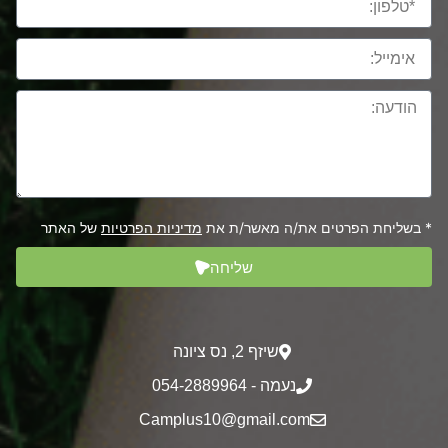
* בשליחת הפרטים את/ה מאשר/ת את
מדיניות הפרטיות
של האתר
שליחה
שיזף 2‎, נס ציונה
נעמה - 054-2889964
Camplus10@gmail.com