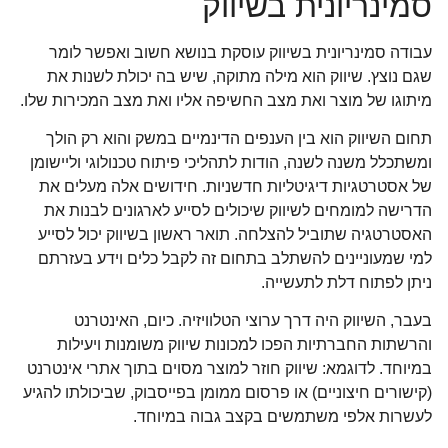
סמינריונית בשיווק
עבודה סמינריונית בשיווק עוסקת בנושא חשוב ואפשר לומר
שגם נוצץ. שיווק הוא מילה מתוקה, שיש בה יכולת לשנות את
מיתוגו של מוצר ואת מצב החשיפה אליו ואת מצב המכירות שלו.
תחום השיווק הוא בין הענפים הדינמיים במשק והוא רק הולך
ומשתכלל משנה לשנה, הודות לתהליכי פיתוח טכנולוגי וליישומן
של אסטרטגיות דיגיטליות חדשניות. חידושים אלה מעלים את
הדרישה למומחים לשיווק שיכולים לסייע לארגונים לבנות את
האסטרטגיה שתוביל להצלחה. תואר ראשון בשיווק יכול לסייע
למי שמעוניינים להשתלב בתחום זה לקבל כלים וידע בעזרתם
ניתן לפתוח דלת לתעשייה.
בעבר, השיווק היה דרך ערוצי הטלוויזיה. כיום, האינטרנט
והרשתות החברתיות הפכו למכונות שיווק משומנות ויעילות
במיוחד. לדוגמא: שיווק חוזר למוצר מסוים בתוך אתרי אינטרנט
(קישורים חיצוניים) או פרסום ממומן בפייסבוק, שביכולתו להגיע
לעשרות אלפי משתמשים בקצב גבוה במיוחד.