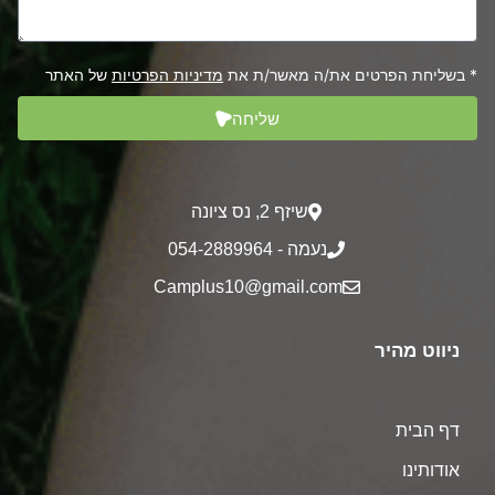
* בשליחת הפרטים את/ה מאשר/ת את
מדיניות הפרטיות
של האתר
שליחה
שיזף 2‎, נס ציונה
נעמה - 054-2889964
Camplus10@gmail.com
ניווט מהיר
דף הבית
אודותינו