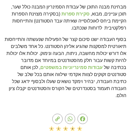
מבחינת מבנה התוכן של עבודת הסמינריון
המבנה כולל שער,
תוכן עניינים, מבוא,
סקירת ספרות
(בסקירה מצוינת הספרות
הקיימת ביחס לאוכלוסייה שאיתה עבד הסטודנט) והתייחסות
רפלקטיבית לדוחות שנכתבו.
בסוף העבודה ישנו סיכום קצר של הפעילות שנעשתה והתייחסות
תיאורטית למסקנות שהגיע אליהן הסטודנט. כל אחד משלבים
אלו דורש יכולות מחשבה, ניתוח, הבעה ונימוק. יכולות אלו יכולות
להיות קשות עבור חלק מהסטודנטים במיוחד אם מדובר
בכתיבה של
עבודות סמינריוניות במשפטים
, לכן אותם
סטודנטים זקוקים לצוות אקדמי שילווה אותם בכל שלב של
כתיבת העבודה, יבהיר וימקד נושאים שעלו ולבסוף ידאג שכל
העבודה תעמוד בסטנדרטים של הקורס והסטודנטים יקבלו ציון
הולם.
Copy
WhatsApp
Facebook
Link