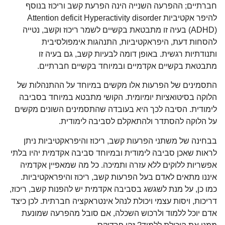
חברתיים; ההפרעה השנייה הינה הפרעת קשב וריכוז בנוסף
להיפר אקטיביות Attention deficit Hyperactivity disorder
(ADHD) בעיה זו מתבטאת בקשיים לשמר ריכוז וקשב, נטייה
להסחות דעת, היפראקטיביות, התנהגות אימפולסיבית
ותנודתיות רגשית. באופן דומה לבעיות קשב, גם בעיה זו
מתבטאת בקשיים אקדמיים ובמיוחד בקשיים חברתיים.
התסמינים של הפרעות אלו מקשים במיוחד על ההתנהלות של
הלוקה בסיטואציות יומיומית. הקושי מתבטא במיוחד בסביבה
לימודית. הסיבה לכך היא בעובדה שהתסמינים השונים מקשים
על הלוקה להסתדר ולהתאקלם לסביבה לימודית.
בבחינה של משתני הפרעות קשב, ריכוז והיפראקטיביות ניתן
לראות שאכן סביבה לימודית ובמיוחד סביבה אקדמית יהיו בלתי
אפשריות ללוקים ללא עזרה ותמיכה. כל מה שמאפיין אקדמיה
איננו מתאים לאדם בעל הפרעות קשב, ריכוז והיפראקטיביות.
כמו כן, על מנת לשגשג בסביבה אקדמית יש להפנות קשב, ריכוז,
דריכות, ויסות עצמי ויכולת לנהל אינטראקציה חברתית. לכן כיצד
אדם יוכל ללמוד ולרכוש השכלה, אם סובל מהפרעה שמונעת