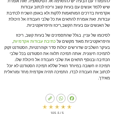
להתמודד עם הבעיה יש להתאימה אל הסיטואציה. זאת אומרת
שיש ללמד אנשים עם בעיות קשב וריכוז לכתוב עבודות
אקדמיות בדרכים המותאמות ללקות ולא באופן השכיח לכתיבת
עבודות. זאת אומרת להתאים את כל שלבי העבודה אל היכולת
של האנשים עם בעיות הקשב,ריכוז והיפראקטיביות.
לסיכומו של עניין. בגלל שהתסמינים של בעיות קשב, ריכוז
והיפראקטיביות מאוד מקשים על
כתיבת עבודות אקדמיות
,
בעיקר השלבים שדורשים יכולות סדר וקוהרנטיות, הסטודנט זקוק
לתמיכה חיצונית. אותה תמיכה תלווה את הסטודנט בכל שלבי
הכתיבה ובנוסף תתאים את שלבי העבודה אל היכולת שלו.
תמיכה זו חשובה במיוחד הואיל שללא תמיכה הסטודנט לא יוכל
לכתוב את העבודה לבדו. התמיכה תהיה אקדמית מחד ומוראלית
מאידך.
Copy
WhatsApp
Facebook
Link
105
/ 5.
5