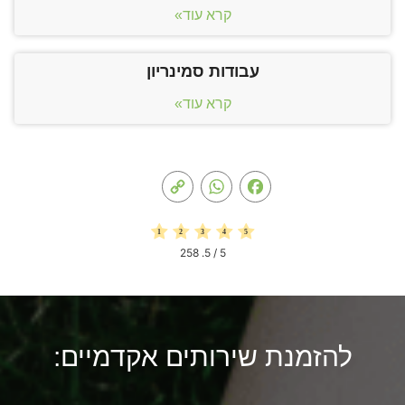
קרא עוד»
עבודות סמינריון
קרא עוד»
Copy
WhatsApp
Facebook
Link
258
/ 5.
5
להזמנת שירותים אקדמיים: