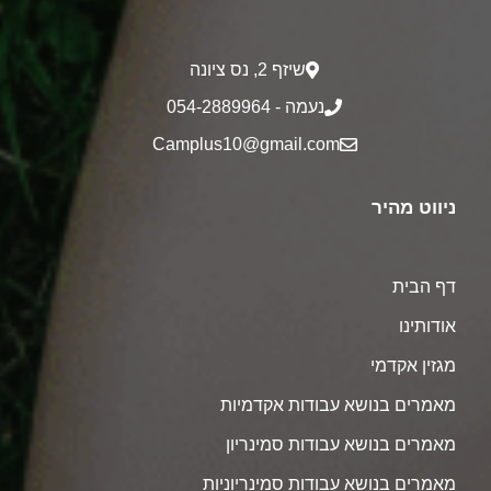
שיזף 2‎, נס ציונה
נעמה - 054-2889964
Camplus10@gmail.com
ניווט מהיר
דף הבית
אודותינו
מגזין אקדמי
מאמרים בנושא עבודות אקדמיות
מאמרים בנושא עבודות סמינריון
מאמרים בנושא עבודות סמינריוניות