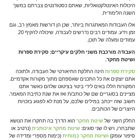
היכולות האינטלקטואליות, שאתם כסטודנטים צברתם במשך
השנה הלימודית.
אלו העבודות המאתגרות ביותר, שכן הן דורשות מאמץ רב, וגם
זמן וידע. עמודים רבים נדרשים לעבודה, שיכולה להקיף 20
עמודים ומעלה של תוכן.
העבודה מורכבת משני חלקים עיקריים: סקירת ספרות
ושיטת מחקר.
סקירת ספרות
הינה החלקת התיאורטי של העבודה, ולתוכה
אתם יוצקים את כל התכנים שאספתם מתוך מקורות אקדמיים.
המקורות הללו באים לידי ביטוי בציטוט שלהם כאשר אתם
מציינים בסוגריים שם של כותב/ת ואז את שנת כתיבת המאמר.
חשוב שזה ייכתב במילים שלכם, על מנת לא לפגוע בזכויות
היוצרים של הכותבים.
החלק השני של
שיטת מחקר
הוא הדרך בה תחקרו את הנושא
שתבחרו, ויש לו שני סוגים:
שיטת מחקר איכותנית
(נרטיב או
סיפור עומק)
ושיטת מחקר כמותית
(כימות מספרי ומדידה של