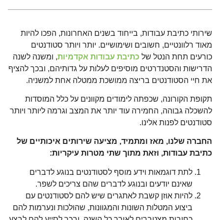
שירותי כתיבת עבודות, בייחוד בשנים האחרונות, הפכו להיות
מאוד רלוונטיים, חשובים ושימושיים. יותר ויותר סטודנטים
כורעים תחת הנטל של
כתיבת עבודות אקדמיות
, ומשנה לשנה
הדרישות והסטנדרטים מוסיפים לעלות על גדותיהם, ובכך להציף
את חיי הסטודנטים בריצה ממושכת ממטלה אחת למשניה.
תקופת הקורונה, שכפתה לימודים מקוונים על כלל המוסדות
להשכלה גבוהה, החמירה עוד יותר את המצב וגרמה ליותר ויותר
סטודנטים לפנות אלינו.
החברה שלנו, מאז ומתמיד, מציעה שירותים איכותיים של
כתיבת עבודות, וזאת מתוך שתי מטרות עיקריות:
לתת דוגמאות וידע מוסף לסטודנטים בנוגע לדברים
שאינם יודעים ובנוגע לדברים שהם צריכים לשפר.
להיות אוזן קשבת לאתגרים שיש להם לסטודנטים עם
ביצוע המטלות השונות והמגוונות, שהולכות ונערמות להם
כחובות מצטברים לאורך כל השנה, ובכך לסייע להם לבצע