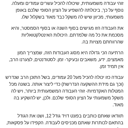
זוהי עבודה משמעותית, שיכולה להכיל עשרים עמודים ומעלה.
נוסף על כך, ביכולתה להשפיע על הציון הסופי שלכם באופן
משמעותי, מכיוון שיש לה משקל כבד מאוד בשקלול שלו.
את העבודה הזו מגישים בסוף השנה או בסוף הסמסטר, והיא
מסכמת את כל מה שלמדתם. היכולות האינטלקטואליות
שהרווחתם מצויות בה.
הרתיעה הכי גדולה היא מסוג העבודות הזה, שמצריך המון
מאמצים, ידע, משאבים ובעיקר- זמן. לסטודנטים, לצערנו הרב,
אין תמיד זמן.
עבודה כזו יכולה להכיל מעל 20 עמודים, בשל התוכן הרב שנדרש
(וכך גם מידת ההשקעה הנדרשת) כדי ליצור אותה. בשונה מכל
המטלות האקדמיות- זוהי העבודה המשמעותית ביותר, ויש לה
משקל משמעותי על הציון הסופי שלכם. ולכן, יש להשקיע בה
מאוד.
תוודאו שאתם כותבים בפונט דויד גודל 12, ושנו את הגודל
בהתאם לכותרות שאתם מכניסים לעבודה. הקפידו על פסקאות,