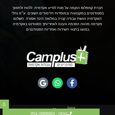
חברת קמפלוס הוקמה על מנת לסייע אקדמית, ללוות ולתמוך
בסטודנטים במקצועות ובמוסדות הלימודים השונים. ע״פ נהלי
האקדמיה הגשת עבודה קנויה במלואה הינה אסורה. תשלום
מקדמה מהווה הסכמה והבנה לאחריותך כסטודנט באקדמיה
,כמוצג בתנאי השירות ואחריות הסטודנטים.
פתח סר
נעמה - 054-2889964