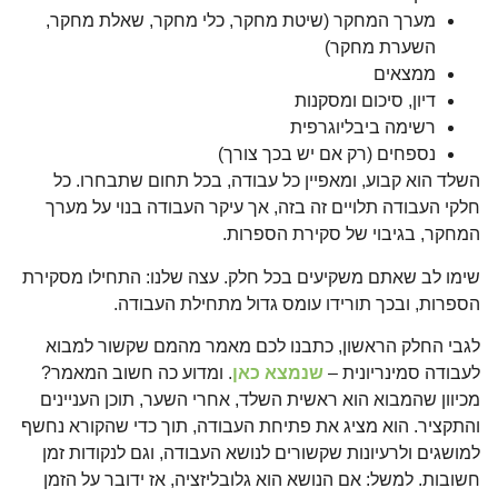
מערך המחקר (שיטת מחקר, כלי מחקר, שאלת מחקר,
השערת מחקר)
ממצאים
דיון, סיכום ומסקנות
רשימה ביבליוגרפית
נספחים (רק אם יש בכך צורך)
השלד הוא קבוע, ומאפיין כל עבודה, בכל תחום שתבחרו. כל
חלקי העבודה תלויים זה בזה, אך עיקר העבודה בנוי על מערך
המחקר, בגיבוי של סקירת הספרות.
שימו לב שאתם משקיעים בכל חלק. עצה שלנו: התחילו מסקירת
הספרות, ובכך תורידו עומס גדול מתחילת העבודה.
לגבי החלק הראשון, כתבנו לכם מאמר מהמם שקשור למבוא
לעבודה סמינריונית –
שנמצא כאן
. ומדוע כה חשוב המאמר?
מכיוון שהמבוא הוא ראשית השלד, אחרי השער, תוכן העניינים
והתקציר. הוא מציג את פתיחת העבודה, תוך כדי שהקורא נחשף
למושגים ולרעיונות שקשורים לנושא העבודה, וגם לנקודות זמן
חשובות. למשל: אם הנושא הוא גלובליזציה, אז ידובר על הזמן