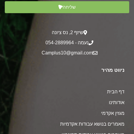
שליחה
שיזף 2‎, נס ציונה
נעמה - 054-2889964
Camplus10@gmail.com
ניווט מהיר
דף הבית
אודותינו
מגזין אקדמי
מאמרים בנושא עבודות אקדמיות