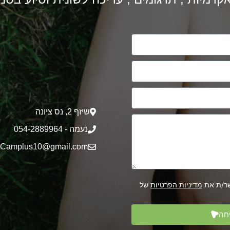
שיזף 2‎, נס ציונה
נעמה - 054-2889964
Camplus10@gmail.com
שר/ת את
מדיניות הפרטיות
של
חה