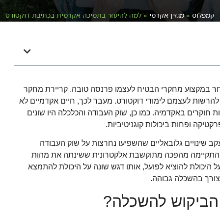
קמפלוס
»
מגזין אקדמי
»
למה להיעזר בתמיכה אקדמית בכתיבת דוקטורט
ר במקצוע מחקרי הבטיח לעצמו פרנסה טובה. קריירת מחקר
הרשות לעצמם לימודי דוקטורט. מעבר לכך, חיים אקדמיים לא
ת חוקרים באקדמיה. כמו כן, שוק העבודה והכלכלה היו שונים
קטיקה ופחות ביכולות קוגניטיביות.
עקב שינויים גלובאליים שהשפיעו נחרצות על שוק העבודה
עולמית. החל מסוף שנות ה-90 ותחילת המאה ה-21 התקיימה מהפכה מתוקשבת אלקטרונית ששינתה את מהות
היכולת להוציא לפועל, אותו דגש שונה על היכולת להתמצא
 צורך בהשכלה גבוהה.
הביקוש להשכלה?