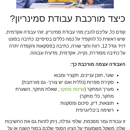
כיצד מורכבת עבודת סמינריון?
קודם כל, עליכם להבין מהי עבודת סמינריון. זוהי עבודה אקדמית,
שיש ראשית כל להקפיד על כמה כללים בסיסיים: כתיבה בפונט
דויד גודל 12, רווח וחצי שורה, כתיבה בפסקאות והקפדה יתרה
על כתיבה מסודרת, נקייה, אקדמית, מדעית וגבוהה.
העבודה עצמה מורכבת כך:
שער, תוכן עניינים, תקציר ומבוא
סקירת ספרות (כללית ואם יש צורך- גם מורחבת)
מערך המחקר (
שיטת מחקר
, שאלת מחקר, השערת
מחקר, כלי מחקר)
תוצאות, דיון, סיכום ומסקנות
רשימה ביבליוגרפית
זו עבודת גמר מסכמת, שלפי גודלה, ניתן לזהות גם את החשיבות
שלה: משקל משמעותי על הציון הסופי שלכם בסוף השנה או על