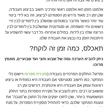
ביצועים של עבודות אקדמיות אחרות.
אלמנט הזמן הוא אלמנט ראשי ומרכיב חשוב בביצוע העבודה,
שכן זמן רב מאוד נדרש מן הסטודנט לביצוע, וזה בא לידי ביטוי
עוד יותר כאשר מדובר בסטודנט שמשלב בין לימודים לבין חיי
נישואים וחיי משפחה, או סטודנטית שמשלבת בין לימודים לבין
הריצה שלה בין לידות. במילים אחרות- כל דבר עשוי להשפיע על
היתכנות הזמן בה נבצע את העבודה שלנו.
תאכלס, כמה זמן זה לוקח?
ניתן להביא הערכה גסה של שבוע וחצי ועד שבועיים, מאמץ
מרוכז.
ומדוע? החלקים המרכזיים בעבודה (
סקירת ספרות
ויישום כלי
המחקר, כמו חישוב סטטיסטי אם העבודה היא כמותית או ביצוע
ראיונות עומק אם העבודה היא איכותנית, דורשים זמן רב
ומשאבים רבים. ניתן להצביע על סקירת הספרות בתור החלק
המשמעותי ביותר, שכן לתוכו יוצקים את כל התוכן ש"מגבה" את
טענות המחקר שלכם. כדאי להתחיל מסקירת הספרות, על מנת