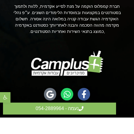
חברת קמפלוס הוקמה על מנת לסייע אקדמית, ללוות ולתמוך
בסטודנטים במקצועות ובמוסדות הלימודים השונים. ע״פ נהלי
האקדמיה הגשת עבודה קנויה במלואה הינה אסורה. תשלום
מקדמה מהווה הסכמה והבנה לאחריותך כסטודנט באקדמיה
,כמוצג בתנאי השירות ואחריות הסטודנטים.
פתח סר
נעמה - 054-2889964