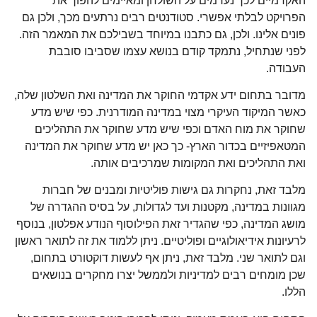
האקדמיים לכך נערמים על השולחן ומאיימים להפוך את
הפרויקט לבלתי אפשרי. סטודנטים רבים נרתעים מכך, ולכן גם
פונים אלינו. ולכן, גם כתבנו במיוחד בשבילכם את המאמר הזה.
לפני שנתחיל, נתמקד קודם בנושא עצמו שסביבו סובבת
העבודה.
מדובר בתחום ידע אקדמי החוקר את המדינה ואת השלטון שלה,
כאשר המיקוד העיקרי מצוי במדינה המודרנית. כפי שיש מדע
שחוקר את מוח האדם וכפי שיש מדע שחוקר את התהליכים
המטאפיזיים בכדור הארץ- כך כאן יש מדע שחוקר את המדינה
ואת התהליכים ואת המקומות שמרכיבים אותה.
מלבד זאת, נחקרות גם גישות פוליטיות ומבנים של חברות
מגוונות במדינה, מקטנות ועד לגדולות, על בסיס ההגדרה של
מושג המדינה, כפי שהגדיר זאת הפילוסוף הנודע אפלטון, בנוסף
לרעיונות אידיאולוגיים ופוליטיים. ניתן ללמוד את זה לתואר ראשון
וגם לתואר שני. מלבד זאת, ניתן אף לעשות דוקטורט בתחום,
שכן מומחים רבים למדיניות ולממשל יצרו מחקרים בנושאים
הללו.